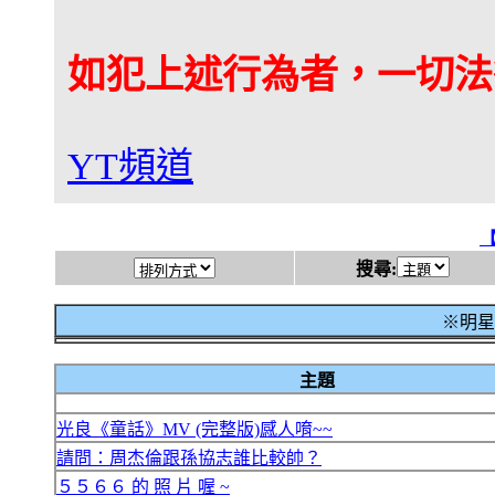
如犯上述行為者，一切法
YT頻道
搜尋:
※明星八
主題
光良《童話》MV (完整版)感人唷~~
請問：周杰倫跟孫協志誰比較帥？
５５６６ 的 照 片 喔 ~