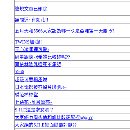
違規文章已刪除
無間道~有如花!!
五月天和5566大家認為哪一ㄍ是亞洲第一天團ㄋ?
TWINS加油!!
王心凌哪裡可愛?
周董跟陳冠希誰比較帥呢??
蔡依林隆乳還死不承認
5566
超級可愛楊丞琳
日本電影被剪掉片段(限)~
模范棒棒堂
七朵花~誰最漂亮~
S.H.E還是處女嗎？
大家絕ㄉ周杰倫和誰比較速配捏@@??
大家絕的S.H.E裡面隨最討厭??