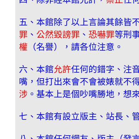
五、本館除了以上言論其餘皆
罪
、
公然毀謗罪
、
恐嚇罪
等刑
權
（名譽），請各位注意。
六、本館
允許
任何的錯字、注
嘴，但打出來會不會被婊就不
涉
。基本上是個吵嘴勝地，想
七、本館有設立版主、站長、
八、本館任何網友、版主（發