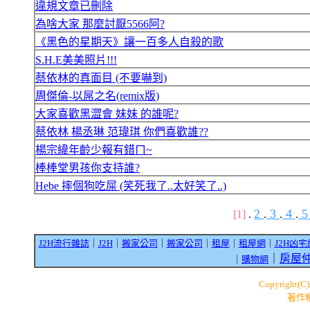
違規文章已刪除
為啥大家 那麼討厭5566阿?
《黑色的星期天》讓一百多人自殺的歌
S.H.E美美照片!!!
蔡依林的真面目 (不要嚇到)
周傑倫-以屌之名(remix版)
大家喜歡黑澀會 妹妹 的誰呢?
蔡依林 楊丞琳 范瑋琪 你們喜歡誰??
楊宗緯年齡少報有錯ㄇ~
棒棒堂男孩你支持誰?
Hebe 摔個狗吃屎 (笑死我了..太好笑了..)
2
3
4
[1]
.
.
.
.
J2H流行雜誌
｜
J2H
｜
搬家公司
｜
搬家公司
｜
租屋
｜
租屋網
｜
J2H凶宅
｜
房屋
｜
購物網
Copyright(C
著作