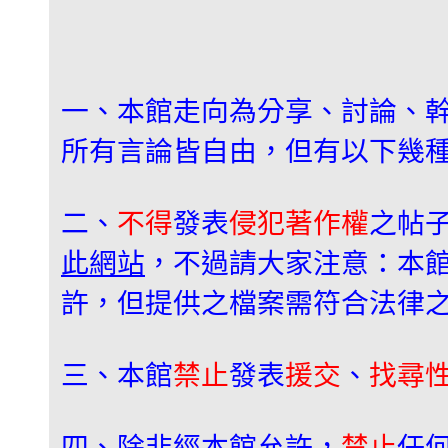
一、本館走向為分享、討論、
所有言論皆自由，但有以下幾
二、
不得
發表
侵犯著作權
之帖
此網站
，不過請大家注意：本
許，但提供之檔案需符合法律
三、本館
禁止
發表
援交
、
找尋
四、除非經本館允許，
禁止
任