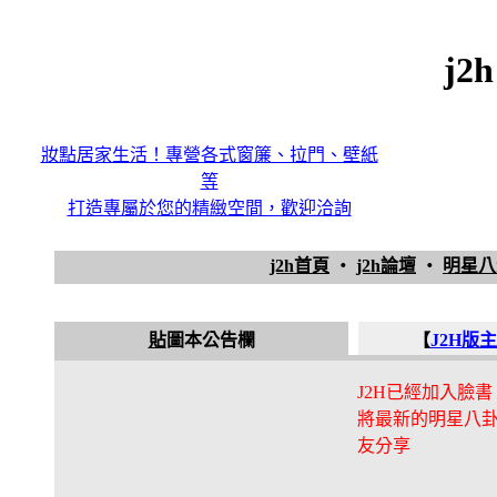
j2
妝點居家生活！專營各式窗簾、拉門、壁紙
等
打造專屬於您的精緻空間，歡迎洽詢
j2h首頁
‧
j2h論壇
‧
明星
貼
圖本公告欄
【
J2H版
J2H已經加入臉書
將最新的明星八
友分享