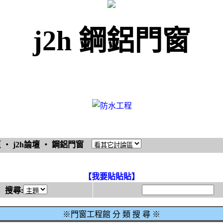
j2h 鋼鋁門窗
頁
‧
j2h論壇
‧
鋼鋁門窗
【我要貼貼貼】
搜尋:
※門窗工程館 分 類 搜 尋 ※