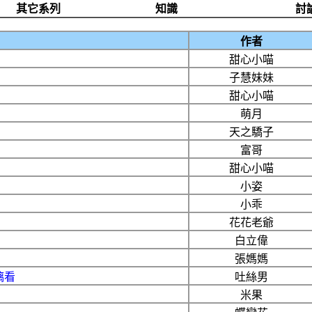
其它系列
知識
討
作者
甜心小喵
子慧妹妹
甜心小喵
萌月
天之驕子
富哥
甜心小喵
小姿
小乖
花花老爺
白立偉
張媽媽
璃看
吐絲男
米果