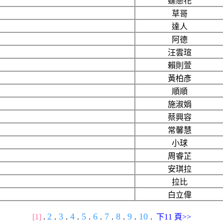
蝶戀花
草哥
達人
阿德
汪雲瑄
賴則萱
黃柏彥
順順
施淑娟
蔡興容
常馨慧
小球
周睿芷
安琪拉
拉比
白立偉
2
3
4
5
6
7
8
9
10
[1]
.
.
.
.
.
.
.
.
.
.
下11 頁>>