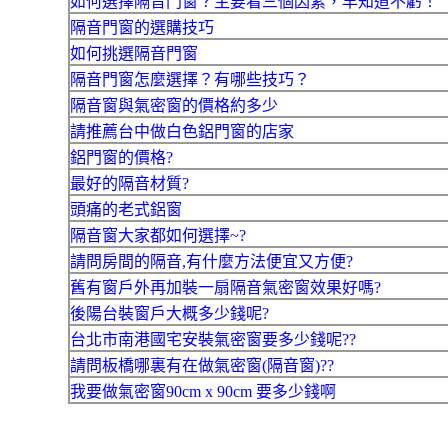
如何選擇隔音門窗？主要看三個因素，早知道不虧！
隔音門窗的選購技巧
如何挑選隔音門窗
隔音門窗怎麼選擇？有哪些技巧？
隔音窗與氣密窗的價格約多少
請推薦台中做白色鋁門窗的店家
鋁門窗的價格?
最好的隔音材質?
頭痛的老式鋁窗
隔音窗大家都如何選擇~?
請問房間的隔音,有什麼方法便宜又方便?
舊有窗戶外再加裝一扇隔音氣密窗效果好嗎?
後陽台裝窗戶大概多少錢呢?
台北市南港國宅安裝氣密窗要多少錢呢??
請問板橋哪裏有在做氣密窗(隔音窗)??
我要做氣密窗90cm x 90cm 要多少錢啊