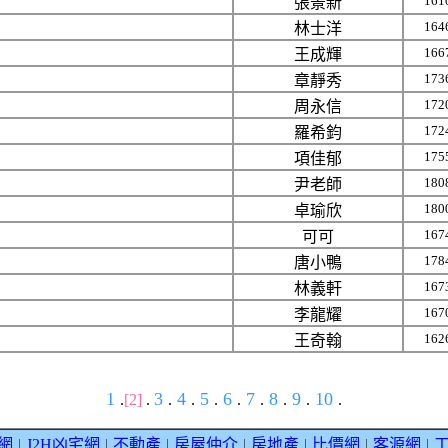
161
張景新
164
林士洋
166
王成輝
173
章靜秀
172
周永信
172
羅希鈞
175
項佳郁
180
尹老師
180
卓瑜欣
167
可可
178
唐小鴨
167
林義軒
167
李龍耀
162
王奇翰
1
3
4
5
6
7
8
9
10
.
[2]
.
.
.
.
.
.
.
.
.
網
J2H凶宅網
不動產
房屋仲介
房地產
比價網
客源網
｜
｜
｜
｜
｜
｜
｜