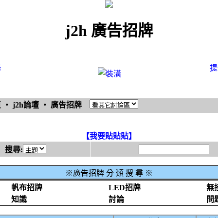
j2h 廣告招牌
務
提
頁
‧
j2h論壇
‧
廣告招牌
【我要貼貼貼】
搜尋:
※廣告招牌 分 類 搜 尋 ※
帆布招牌
LED招牌
無
知識
討論
問