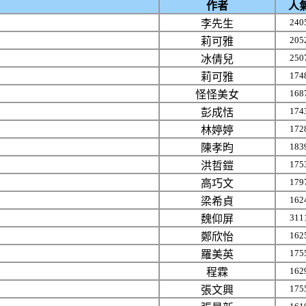
作者
人
240
李先生
205
莉可雅
250
冰倩兒
174
莉可雅
168
怪怪美女
174
彭成恬
172
林婷婷
183
陳孝昀
175
洪哲鎧
179
高巧文
162
梁希貞
311
魏仰屏
162
鄭欣怡
175
羅美英
162
程霖
175
張文興