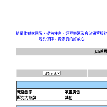
精緻化搬家團隊，提供住家、鋼琴搬運及倉儲保管服
履約保障，搬家真的好放心
j2h首
電腦割字
噴畫廣告
壓克力招牌
其他