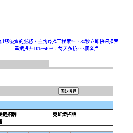
供您優質的服務，主動尋找工程案件，30秒立即快速接案
業績提升10%~40%，每天多接2~3個客戶
接縫招牌
霓虹燈招牌
題