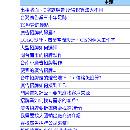
主題
出租牆面、T字霸廣告 所得稅算法大不同
台灣廣告業三十年足跡
T5燈管的優點
廣告招牌的歸屬?
LOGO設計、商業空間設計、CIS的個人工作室
大型招牌如何選擇
問台南市的招牌製作
台南小廣告招牌製作
便宜的廣告招牌...
台中招牌燈的燈管壞掉了，價格怎麼算?
廣告招牌如何接到工作
開廣告設計公司要怎麼找客戶來源
招牌業如何找有需求的客戶?
廣告招牌要拆鐵架要找誰?新竹
我需要找大圖輸出廠商請介紹
尋找廣告招牌公司來幫忙