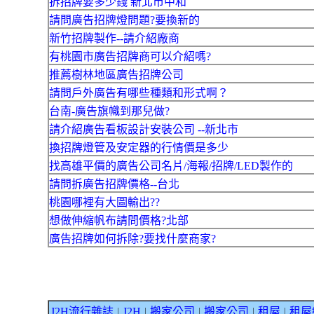
拆招牌要多少錢 新北市中和
請問廣告招牌燈問題?要換新的
新竹招牌製作--請介紹廠商
有桃園市廣告招牌商可以介紹嗎?
推薦樹林地區廣告招牌公司
請問戶外廣告有哪些種類和形式啊？
台南-廣告旗幟到那兒做?
請介紹廣告看板設計安裝公司 --新北市
換招牌燈管及安定器的行情價是多少
找高雄平價的廣告公司名片/海報/招牌/LED製作的
請問拆廣告招牌價格--台北
桃園哪裡有大圖輸出??
想做伸縮帆布請問價格?北部
廣告招牌如何拆除?要找什麼商家?
J2H流行雜誌
J2H
搬家公司
搬家公司
租屋
租屋
｜
｜
｜
｜
｜