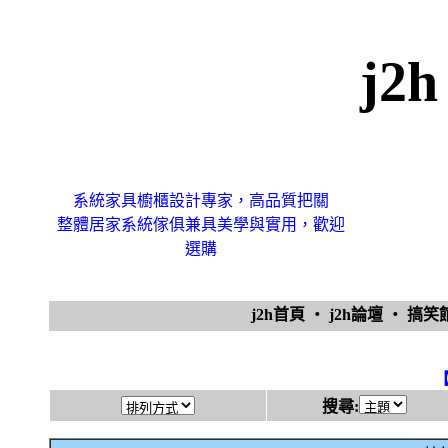
j2
系統家具櫥櫃設計專家，高品質把關
整體居家系統傢俱兼具美學與實用，歡迎
選購
j2h首頁
‧
j2h論壇
‧
搞
搜尋: