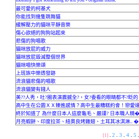
最可愛的柯基犬
你能找到幾隻跳舞貓
緩解壓力的貓咪平靜音樂
傷心欲絕的狗狗站起來
悲傷的狗唱歌
貓咪放屁的威力
貓咪放屁毀滅整個世界
貓咪唱快樂頌
上班族中樂透發跡
流浪貓悲傷的唱歌
流浪貓變有錢人
美??人秀，吐?圈表演震撼全?，女?委看的眼睛都不?眨的
高中生在公園ＸＸ臻進感情？高中生最糟糕約會！戀愛
終於知道了 為什麼日本人這麼龜毛、嚴謹? 日本職人精
月亮蝦餅、印度拉茶、紐奧良烤雞翅、土耳其冰淇淋.. �
2
3
4
5
[1]
.
.
.
.
.