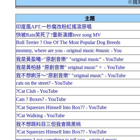
※搞笑
主題
印度風APT.一秒魔改粉紅搖滾原唱
快被Rain笑死了?重新演繹love song MV
Bull Terrier ? One Of The Most Popular Dog Breeds
mommy, where are you - original music #music - You
我是黃盈曦~"原創音樂" "original music" - YouTube
我是黃柏赫 "原創音樂" original music"。 - YouTube
我不想刷牙～"原創音樂" "original music" - YouTube
cats on the street? - YouTube
?Cat Club - YouTube
Cats ? Boxes? - YouTube
?Cat Squeezes Himself Into Box?? - YouTube
?Cat Walking - YouTube
我不想跳科目三但我會跳黑桃
?Cat Squeezes Himself Into Box?? - YouTube
mommy I got something to tell you - original music