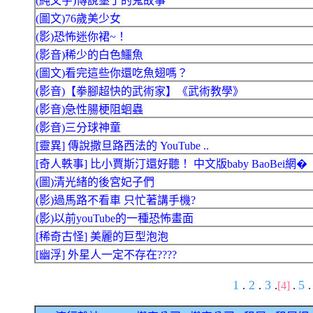
(純文字)傳說墾丁的鬼故事
(圖文)76歲美少女
(影)恐怖迷你裙~！
(影音)稀少的白色鱷魚
(圖文)看完這些你還吃魚翅嗎？
(影音)【拳腳超快的武術家】《武術教學》
(影音)急性腸梗阻蛔蟲
(影音)三分球神童
[靈異] 傳說撒旦路西法的 YouTube ..
[奇人軼事] 比小賈斯汀還好聽！ 中文版baby BaoBei網�
(圖)清光緒的後宮妃子們
(影)過馬路不看車 只忙著講手機?
(影)以前youTube的一種恐怖畫面
[稀奇古怪] 美麗的巨型泡泡
[幽浮] 外星人一定不存在????
1
2
3
5
.
.
.
[4]
.
.