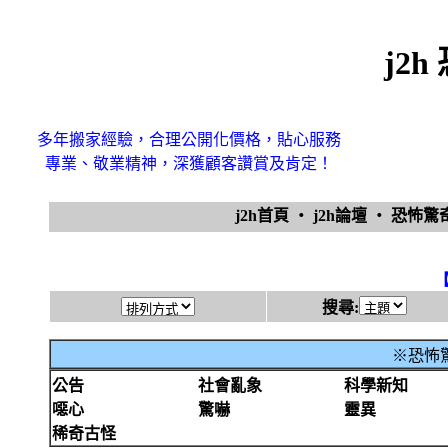
j2
多年搬家經驗，合理公開化價格，貼心服務
專業、敬業精神，深獲顧客讚賞及肯定！
j2h首頁
‧
j2h論壇
‧
恐怖
搜尋:
※恐怖驚
公告
社會亂象
科學新知
噁心
驚嚇
靈異
稀奇古怪