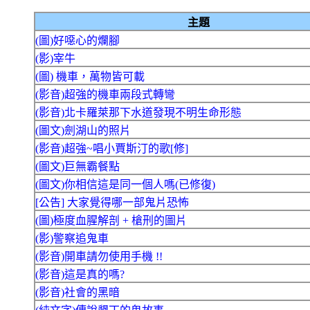
主題
(圖)好噁心的爛腳
(影)宰牛
(圖) 機車，萬物皆可載
(影音)超強的機車兩段式轉彎
(影音)北卡羅萊那下水道發現不明生命形態
(圖文)劍湖山的照片
(影音)超強~唱小賈斯汀的歌[修]
(圖文)巨無霸餐點
(圖文)你相信這是同一個人嗎(已修復)
[公告] 大家覺得哪一部鬼片恐怖
(圖)極度血腥解剖 + 槍刑的圖片
(影)警察追鬼車
(影音)開車請勿使用手機 !!
(影音)這是真的嗎?
(影音)社會的黑暗