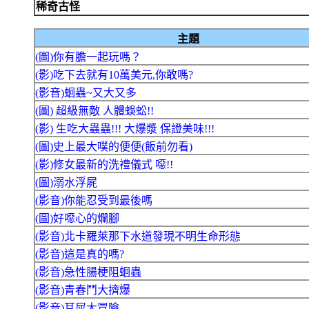
稀奇古怪
主題
(圖)你有膽一起玩嗎？
(影)吃下去就有10萬美元,你敢嗎?
(影音)蛔蟲~又大又多
(圖) 超級無敵 人體蜈蚣!!
(影) 生吃大蟲蟲!!! 大爆漿 保證美味!!!
(圖)史上最大噗的便便(飯前勿看)
(影)修女最新的洗禮儀式 噁!!
(圖)溺水浮屍
(影音)你能忍受到最後嗎
(圖)好噁心的爛腳
(影音)北卡羅萊那下水道發現不明生命形態
(影音)這是真的嗎?
(影音)急性腸梗阻蛔蟲
(影音)青春鬥大擠爆
(影音)耳屎大冒險