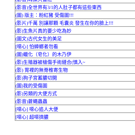
(影音)全世界有3/1的人肚子都有這些東西
(圖) 版主：粉紅豬 受傷圖!!!
(影片)千萬 別讓那顆 毛囊炎 發生在你的臉上!!!
(影)生魚片真的要少吃為妙
(圖文)古代女生的美足
[噁心] 怕蟑螂者勿看
(圖)蠟化（皂化）的木乃伊
(影)生殖器被槍傷手術縫合(慎入~
(影) 胃裡的無脊椎寄生物
(影)狗子宮蓄膿切開
(圖)我的受傷圖
(影)另類的大便方式
(影音)蒼蠅蟲蟲
[噁心] 噁心追人大便
[噁心] 超噁擠膿