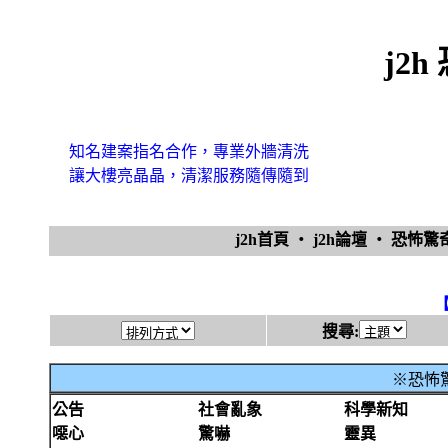
j2
知名建案指名合作，專業外牆清洗
讓大樓亮晶晶，清潔服務隨傳隨到
j2h首頁
‧
j2h論壇
‧
恐怖
搜尋:
※恐怖驚
公告
社會亂象
科學新知
噁心
驚嚇
靈異