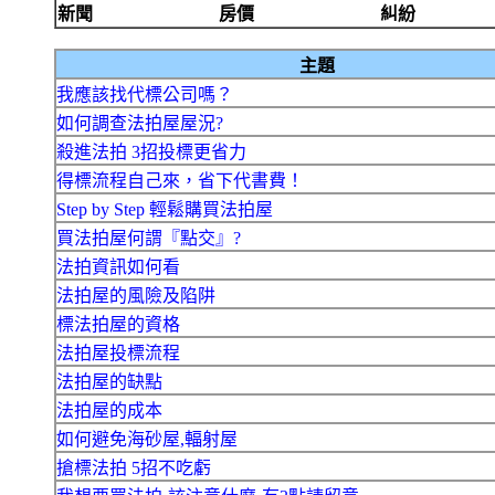
新聞
房價
糾紛
主題
我應該找代標公司嗎？
如何調查法拍屋屋況?
殺進法拍 3招投標更省力
得標流程自己來，省下代書費！
Step by Step 輕鬆購買法拍屋
買法拍屋何謂『點交』?
法拍資訊如何看
法拍屋的風險及陷阱
標法拍屋的資格
法拍屋投標流程
法拍屋的缺點
法拍屋的成本
如何避免海砂屋,輻射屋
搶標法拍 5招不吃虧