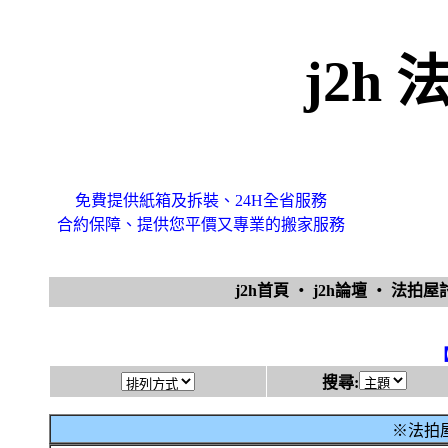
j2h
免費提供紙箱及拆裝、24H全省服務
合約保障、提供您平價又專業的搬家服務
j2h首頁
‧
j2h論壇
‧
法拍
搜尋:
※法拍屋