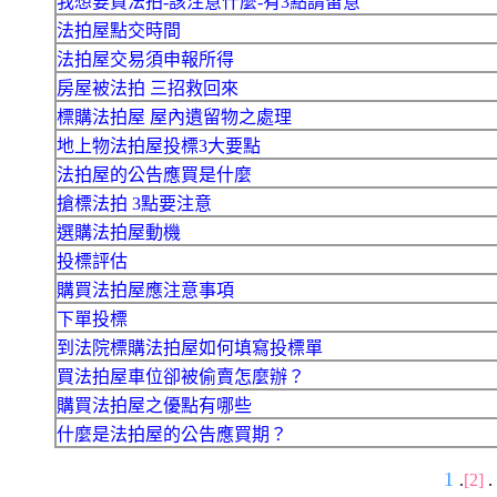
我想要買法拍-該注意什麼-有3點請留意
法拍屋點交時間
法拍屋交易須申報所得
房屋被法拍 三招救回來
標購法拍屋 屋內遺留物之處理
地上物法拍屋投標3大要點
法拍屋的公告應買是什麼
搶標法拍 3點要注意
選購法拍屋動機
投標評估
購買法拍屋應注意事項
下單投標
到法院標購法拍屋如何填寫投標單
買法拍屋車位卻被偷賣怎麼辦？
購買法拍屋之優點有哪些
什麼是法拍屋的公告應買期？
1
.
[2]
.