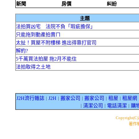
新聞
房價
糾紛
主題
法拍買凶宅 法院不負「瑕疵擔保」
只能拖到動產拍賣ㄇ
太扯！買屋不附樓梯 進出得靠打官司
解約?
5千萬買法拍屋 拖2月不能住
法拍取得之土地
J2H流行雜誌
J2H
搬家公司
搬家公司
租屋
租屋網
｜
｜
｜
｜
｜
清潔公司
電話清潔
購
｜
｜
｜
Copyright(C
著作