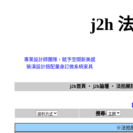
j2h
專業設計師團隊，賦予空間新美感
裝潢設計搭配量身訂做系統家具
j2h首頁
‧
j2h論壇
‧
法拍
搜尋:
※法拍屋