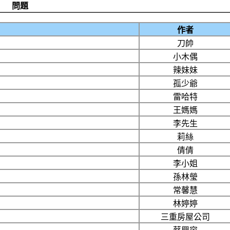
問題
作者
刀帥
小木偶
辣妹妹
孤少爺
雷哈特
王媽媽
李先生
莉絲
倩倩
李小姐
孫林瑩
常馨慧
林婷婷
三重房屋公司