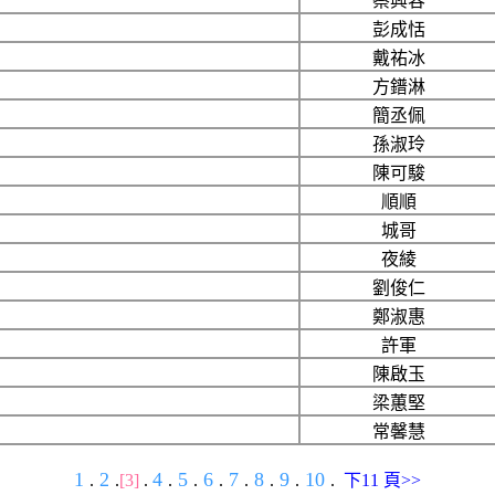
蔡興容
彭成恬
戴祐冰
方鐠淋
簡丞佩
孫淑玲
陳可駿
順順
城哥
夜綾
劉俊仁
鄭淑惠
許軍
陳啟玉
梁蕙堅
常馨慧
1
2
4
5
6
7
8
9
10
.
.
[3]
.
.
.
.
.
.
.
.
下11 頁>>