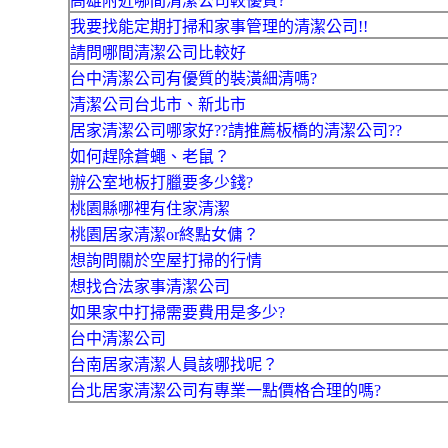
高雄附近哪間清潔公司較優質?
我要找能定期打掃和家事管理的清潔公司!!
請問哪間清潔公司比較好
台中清潔公司有優質的裝潢細清嗎?
清潔公司台北市、新北市
居家清潔公司哪家好??請推薦板橋的清潔公司??
如何趕除蒼蠅、老鼠？
辦公室地板打臘要多少錢?
桃園縣哪裡有住家清潔
桃園居家清潔or終點女傭？
想詢問關於空屋打掃的行情
想找合法家事清潔公司
如果家中打掃需要費用是多少?
台中清潔公司
台南居家清潔人員該哪找呢？
台北居家清潔公司有專業一點價格合理的嗎?