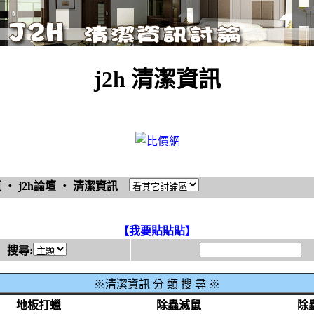
j2h 清潔資訊
頁
‧
j2h論壇
‧
清潔資訊
【我要貼貼貼】
搜尋:
※清潔資訊 分 類 搜 尋 ※
地板打蠟
除蟲滅鼠
除