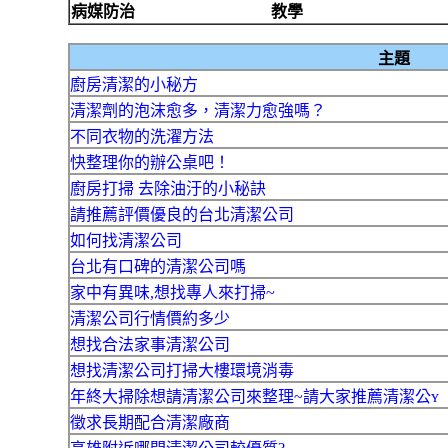
病媒防治
教學
主題
廚房清潔的小秘方
清潔劑的泡沫愈多，清潔力愈強嗎？
不同衣物的洗濯方法
快整理你的辦公桌吧！
廚房打掃 去除油汙的小秘訣
請推薦評價優良的台北清潔公司
如何找清潔公司
台北有口碑的清潔公司嗎
家中有異味,想找專人來打掃~
清潔公司行情價約多少
想找合法家事清潔公司
想找清潔公司打掃大樓環境消毒
年終大掃除想請清潔公司來整理~請大家推薦清潔公ʏ
徵求長期配合清潔廠商