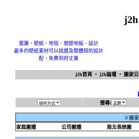
j2
窗簾、壁紙、地毯、塑膠地板、設計
最多的壁紙素材可以挑選及整體搭的設計
配、免費到府丈量
j2h首頁
‧
j2h論壇
‧
搬家
搜尋:
※搬家資
家庭搬遷
公司搬遷
南北長途搬