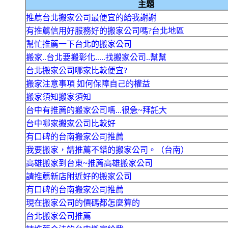
主題
推薦台北搬家公司最便宜的給我謝謝
有推薦信用好服務好的搬家公司嗎?台北地區
幫忙推薦一下台北的搬家公司
搬家..台北要搬彰化.....找搬家公司..幫幫
台北搬家公司哪家比較便宜?
搬家注意事項 如何保障自己的權益
搬家須知搬家須知
台中有推薦的搬家公司嗎...很急~拜託大
台中哪家搬家公司比較好
有口碑的台南搬家公司推薦
我要搬家，請推薦不錯的搬家公司。（台南）
高雄搬家到台東~推薦高雄搬家公司
請推薦新店附近好的搬家公司
有口碑的台南搬家公司推薦
現在搬家公司的價碼都怎麼算的
台北搬家公司推薦