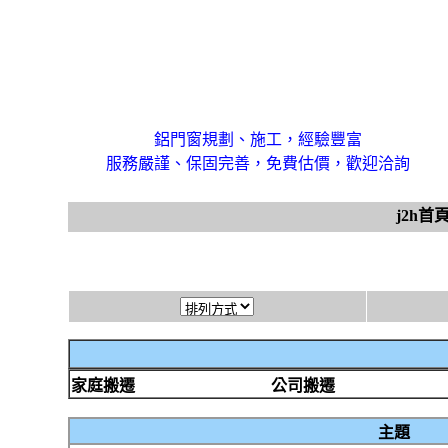
鋁門窗規劃、施工，經驗豐富
服務嚴謹、保固完善，免費估價，歡迎洽詢
j2h首
家庭搬遷
公司搬遷
主題