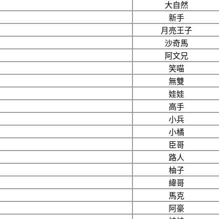
大自然
新手
月亮王子
沙奇馬
阿文兄
笑喵
無雙
娃娃
高手
小兵
小橘
臣哥
路人
柚子
緯哥
馬克
阿豪