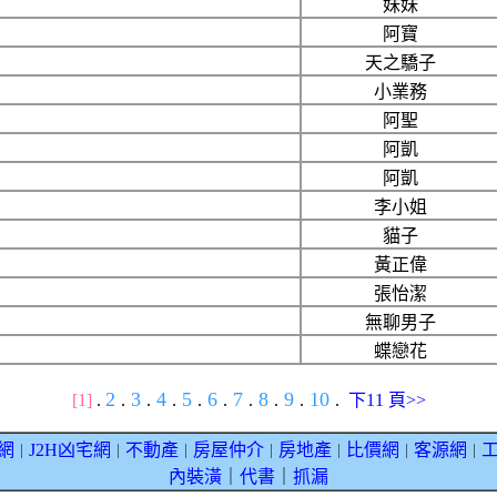
妹妹
阿寶
天之驕子
小業務
阿聖
阿凱
阿凱
李小姐
貓子
黃正偉
張怡潔
無聊男子
蝶戀花
2
3
4
5
6
7
8
9
10
[1]
.
.
.
.
.
.
.
.
.
.
下11 頁>>
網
J2H凶宅網
不動產
房屋仲介
房地產
比價網
客源網
｜
｜
｜
｜
｜
｜
｜
內裝潢
｜
代書
｜
抓漏