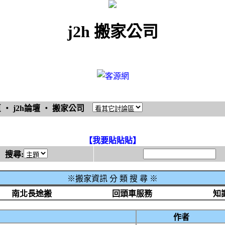
j2h 搬家公司
頁
‧
j2h論壇
‧
搬家公司
【我要貼貼貼】
搜尋:
※搬家資訊 分 類 搜 尋 ※
南北長途搬
回頭車服務
知
作者