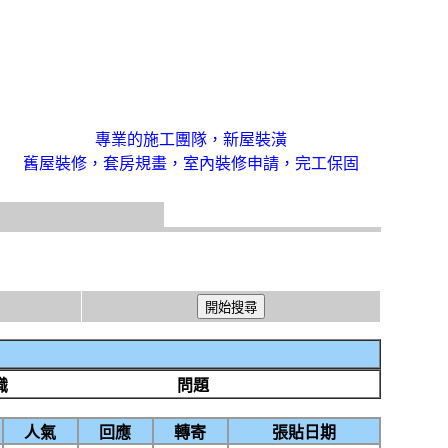
專業的施工團隊，新屋裝潢
舊屋裝修，套房規畫，室內裝修申請，完工保固
識
問題
人氣
回應
轉寄
張貼日期