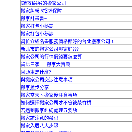
[請教]惡劣的搬家公司
搬家糾紛 5招求保障
搬家計畫書~
搬家打包小秘訣
搬家打包小秘訣
幫忙介紹名譽服務價格都好的台北搬家公司!!!
新北市的搬家公司哪家好???
搬家公司的行情價錢要怎麼算
貨比三家 — 搬家大寶典
回頭車是什麼?
與搬家公司交涉注意事項
搬家撇步分享
搬家當天、搬家後注意事項
如何選擇搬家公司才不會被敲竹槓
若遇到搬家糾紛處理五要訣
搬家該注意的禁忌
搬家入厝八大步驟