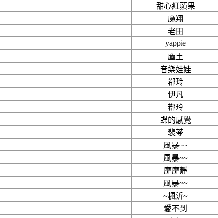
甜心紅蘋果
魔翔
老田
yappie
塵土
音樂娃娃
鄀玲
伊凡
鄀玲
蝶的感覺
裴苓
風暴~~
風暴~~
靡靡靜
風暴~~
~楓沂~
愛不到