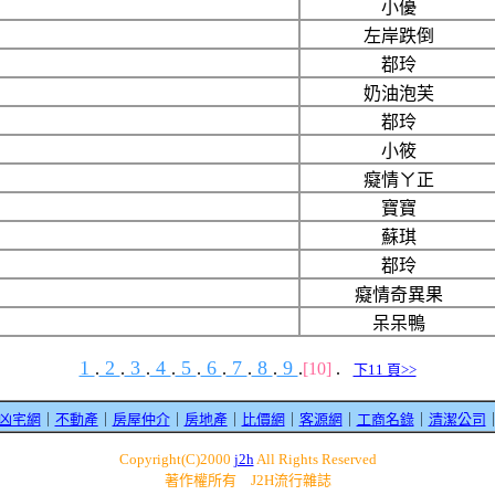
小優
左岸跌倒
鄀玲
奶油泡芙
鄀玲
小筱
癡情ㄚ正
寶寶
蘇琪
鄀玲
癡情奇異果
呆呆鴨
1
2
3
4
5
6
7
8
9
.
.
.
.
.
.
.
.
.
[10]
.
下11 頁>>
H凶宅網
｜
不動產
｜
房屋仲介
｜
房地產
｜
比價網
｜
客源網
｜
工商名錄
｜
清潔公司
Copyright(C)2000
j2h
All Rights Reserved
著作權所有 J2H流行雜誌