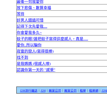
最後一句我愛你
放下悲傷、數算幸福
等待
好男人錯過可惜
記得下次先愛我....
你會愛我多久~
蚊子的眼?誰把蚊子寫得這麼感人，真是.....
愛你..所以騙你
寂寞的戀人(寫得很棒)
找不到
是我媽媽 (很感人唷)
認識你第一天的 "感覺"
J2H流行雜誌
｜
J2H
｜
搬家公司
｜
搬家公司
｜
租屋
｜
租屋網
｜
J2