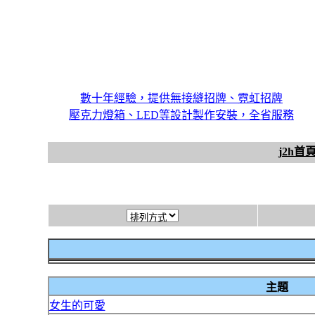
數十年經驗，提供無接縫招牌、霓虹招牌
壓克力燈箱、LED等設計製作安裝，全省服務
j2h首
主題
女生的可愛