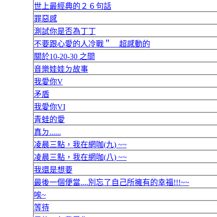
世上最經典的２６句話
罪惡感
測試你是否為丁丁
不要跟心愛的人冷戰＂ 超感動的
關於10-20-30 之間
音樂娃娃ㄉ故事
我愛你V
矛盾
我愛你VI
青蛙的愛
真ㄉ......
凌晨三點，我在網咖(九) ~~
凌晨三點，我在網咖(八) ~~
我還是想要
最後一個便當....別忘了自己所擁有的幸福!!!~~
唉~
等待