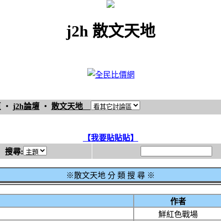
j2h 散文天地
頁
‧
j2h論壇
‧
散文天地
【我要貼貼貼】
搜尋:
※散文天地 分 類 搜 尋 ※
作者
鮮紅色戰場