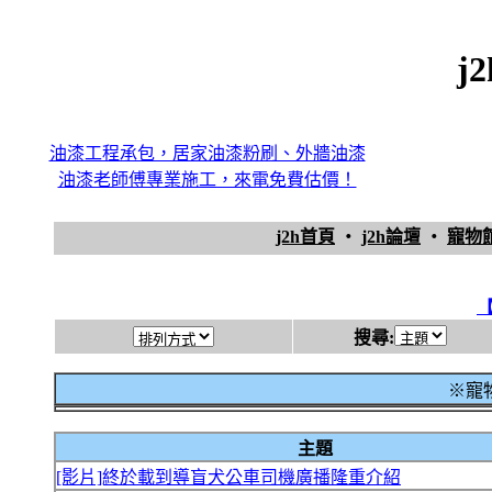
j
油漆工程承包，居家油漆粉刷、外牆油漆
油漆老師傅專業施工，來電免費估價！
j2h首頁
‧
j2h論壇
‧
寵
搜尋:
※寵物
主題
[影片]終於載到導盲犬公車司機廣播隆重介紹