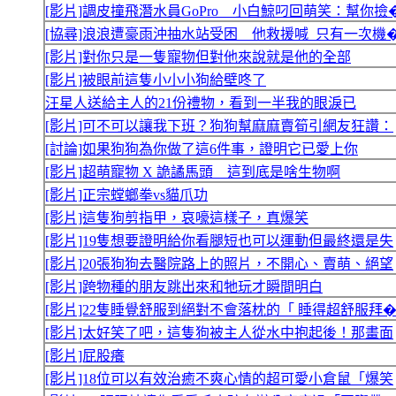
[影片]調皮撞飛潛水員GoPro 小白鯨叼回萌笑：幫你撿
[協尋]浪浪遭豪雨沖抽水站受困 他救援喊_只有一次機
[影片]對你只是一隻寵物但對他來說就是他的全部
[影片]被眼前這隻小小小狗給壁咚了
汪星人送給主人的21份禮物，看到一半我的眼淚已
[影片]可不可以讓我下班？狗狗幫麻麻賣筍引網友狂讚：
[討論]如果狗狗為你做了這6件事，證明它已愛上你
[影片]超萌寵物 X 詭譎馬頭 這到底是啥生物啊
[影片]正宗螳螂拳vs貓爪功
[影片]這隻狗剪指甲，哀嚎這樣子，真爆笑
[影片]19隻想要證明給你看腿短也可以運動但最終還是失
[影片]20張狗狗去醫院路上的照片，不開心、賣萌、絕望
[影片]跨物種的朋友跳出來和牠玩才瞬間明白
[影片]22隻睡覺舒服到絕對不會落枕的「 睡得超舒服拜
[影片]太好笑了吧，這隻狗被主人從水中抱起後！那畫面
[影片]屁股癢
[影片]18位可以有效治癒不爽心情的超可愛小倉鼠「爆笑